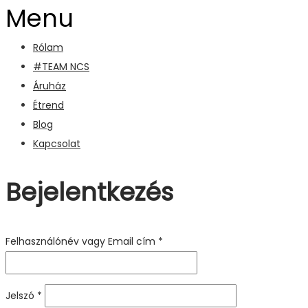
Menu
Rólam
#TEAM NCS
Áruház
Étrend
Blog
Kapcsolat
Bejelentkezés
Felhasználónév vagy Email cím
*
Jelszó
*